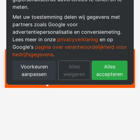
Te overbruggen tijd
uur
meten.
De tijd die je moet overbruggen wanneer de
Met uw toestemming delen wij gegevens met
zonnepanelen niet meer voldoende stroom leveren.
partners zoals Google voor
advertentiepersonalisatie en conversiemeting.
Lees meer in onze
privacyverklaring
en op
Google's
pagina over verantwoordelijkheid voor
bedrijfsgegevens
.
Aanbevolen batterijcapaciteit
Voorkeuren
Alles
Alles
5,0
kWh
aanpassen
weigeren
accepteren
0.5 kW × 10 uur = 5,0 kWh
Let op: Deze rekentool houdt geen rekening met de
specifieke opbrengst van uw zonnepanelen of uw
persoonlijke energiebehoeften en wensen voor de