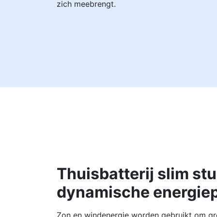
zich meebrengt.
Thuisbatterij slim st
dynamische energiep
Zon en windenergie worden gebruikt om gr