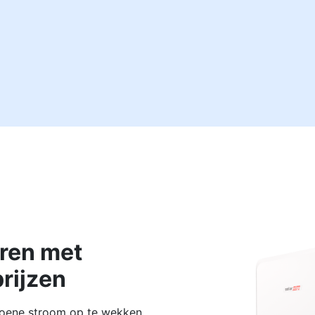
uren met
rijzen
oene stroom op te wekken.