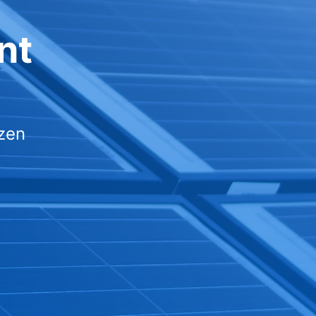
nt
zen