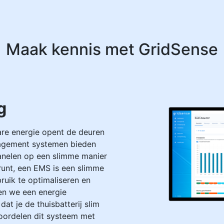
Maak kennis met GridSense
g
re energie opent de deuren
nagement systemen bieden
anelen op een slimme manier
f runt, een EMS is een slimme
uik te optimaliseren en
den we een energie
t je de thuisbatterij slim
voordelen dit systeem met