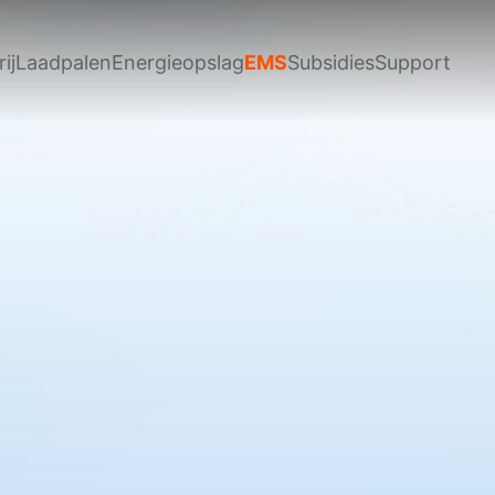
ij
Laadpalen
Energieopslag
EMS
Subsidies
Support