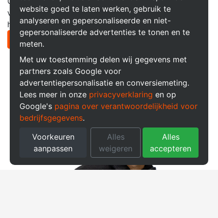
Geven bovenstaande vragen geen antwoord op uw
website goed te laten werken, gebruik te
vraag? Neem contact met ons op via de knop
analyseren en gepersonaliseerde en niet-
hieronder!
gepersonaliseerde advertenties te tonen en te
Neem contact op
meten.
Met uw toestemming delen wij gegevens met
partners zoals Google voor
advertentiepersonalisatie en conversiemeting.
Lees meer in onze
privacyverklaring
en op
Google's
pagina over verantwoordelijkheid voor
bedrijfsgegevens
.
Voorkeuren
Alles
Alles
aanpassen
weigeren
accepteren