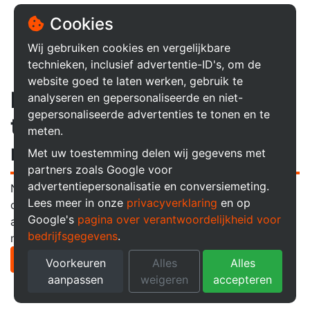
Cookies
Wij gebruiken cookies en vergelijkbare
technieken, inclusief advertentie-ID's, om de
website goed te laten werken, gebruik te
Maak je KSTAR
analyseren en gepersonaliseerde en niet-
gepersonaliseerde advertenties te tonen en te
thuisbatterij nog slimmer
meten.
met ons EMS.
Met uw toestemming delen wij gegevens met
partners zoals Google voor
advertentiepersonalisatie en conversiemeting.
Naast uw energie opslaan, kunt u met de GridSense
Lees meer in onze
privacyverklaring
en op
ons EMS slim uw apparaten sturen. Zo heeft u niet
Google's
pagina over verantwoordelijkheid voor
alleen meer profijt van eigen zonne-energie, maar
bedrijfsgegevens
.
maakt u nog efficiënter gebruik van uw eigen energie.
Meer informatie over GridSense
Voorkeuren
Alles
Alles
aanpassen
weigeren
accepteren