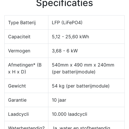
Specificaties
Type Batterij
LFP (LiFePO4)
Capaciteit
5,12 - 25,60 kWh
Vermogen
3,68 - 6 kW
Afmetingen* (B
540mm x 490 mm x 240mm
x H x D)
(per batterijmodule)
Gewicht
54 kg (per batterijmodule)
Garantie
10 jaar
Laadcycli
10.000 laadcycli
Waterbestendig?
Ja, water en stofbestendig.