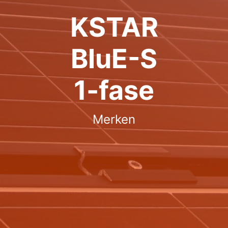
KSTAR
BluE-S
1-fase
Merken