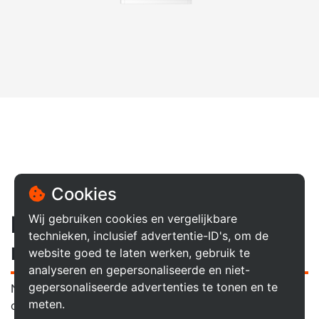
Cookies
Maak je GoodWe batterij
Wij gebruiken cookies en vergelijkbare
technieken, inclusief advertentie-ID's, om de
nog slimmer met ons EMS.
website goed te laten werken, gebruik te
analyseren en gepersonaliseerde en niet-
gepersonaliseerde advertenties te tonen en te
Naast uw energie opslaan, kunt u met de GridSense
meten.
ons EMS slim uw apparaten sturen. Zo heeft u niet