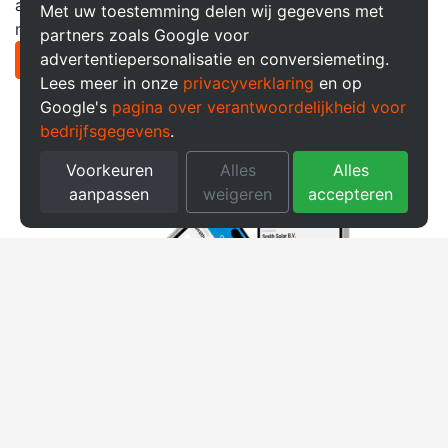
alleen meer profijt van eigen zonne-energie, maar
Met uw toestemming delen wij gegevens met
maakt u nog efficiënter gebruik van uw eigen energie.
partners zoals Google voor
advertentiepersonalisatie en conversiemeting.
Meer informatie over GridSense
Lees meer in onze
privacyverklaring
en op
Google's
pagina over verantwoordelijkheid voor
bedrijfsgegevens
.
Voorkeuren
Alles
Alles
aanpassen
weigeren
accepteren