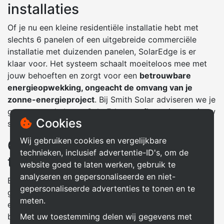
installaties
Of je nu een kleine residentiële installatie hebt met
slechts 6 panelen of een uitgebreide commerciële
installatie met duizenden panelen, SolarEdge is er
klaar voor. Het systeem schaalt moeiteloos mee met
jouw behoeften en zorgt voor een
betrouwbare
energieopwekking, ongeacht de omvang van je
zonne-energieproject
. Bij Smith Solar adviseren we je
graag over de beste SolarEdge-configuratie voor jouw
Cookies
situatie.
Wij gebruiken cookies en vergelijkbare
Ondersteuning voor de
technieken, inclusief advertentie-ID's, om de
thuisbatterij
website goed te laten werken, gebruik te
analyseren en gepersonaliseerde en niet-
Bij Smith Solar begrijpen we dat steeds meer mensen
gepersonaliseerde advertenties te tonen en te
geïnteresseerd zijn in het opslaan van overtollige
meten.
energie met behulp van de thuisbatterij. SolarEdge
Met uw toestemming delen wij gegevens met
biedt
naadloze integratie met de thuisbatterij
. Door