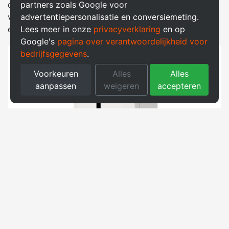
partners zoals Google voor
de DC-gekoppelde aansluiting worden omzetting
advertentiepersonalisatie en conversiemeting.
verliezen geminimaliseerd, wat resulteert in een
Lees meer in onze
privacyverklaring
en op
efficiëntere opslag van de geproduceerde energie.
Google's
pagina over verantwoordelijkheid voor
bedrijfsgegevens
.
Voorkeuren
Alles
Alles
aanpassen
weigeren
accepteren
Lange garantieperiode