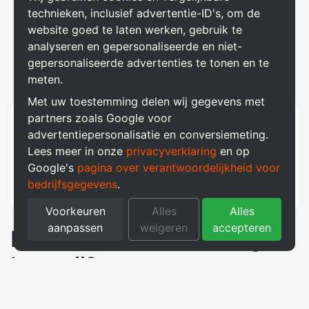
technieken, inclusief advertentie-ID's, om de
website goed te laten werken, gebruik te
analyseren en gepersonaliseerde en niet-
gepersonaliseerde advertenties te tonen en te
meten.
Met uw toestemming delen wij gegevens met
partners zoals Google voor
Vraag een offerte aan voor een
advertentiepersonalisatie en conversiemeting.
oplossing op maat!
Lees meer in onze
privacyverklaring
en op
Google's
pagina over verantwoordelijkheid voor
Offerte aanvragen
bedrijfsgegevens
.
Voorkeuren
Alles
Alles
aanpassen
weigeren
accepteren
Hoe werkt een SolarEdge
batterij?
Een SolarEdge batterij slaat de overtollige zonne-