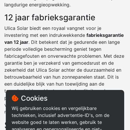
langdurige energieopwekking.
12 jaar fabrieksgarantie
Ulica Solar biedt een royaal vangnet voor je
investering met een indrukwekkende
fabrieksgarantie
van 12 jaar
. Dit betekent dat je gedurende een lange
periode volledige bescherming geniet tegen
fabricagefouten en onverwachte problemen. Met deze
garantie ben je verzekerd van gemoedsrust en de
zekerheid dat Ulica Solar achter de duurzaamheid en
betrouwbaarheid van hun zonnepanelen staat. Dit is
een duidelijke blijk van hun toewijding aan de
tevredenheid van klanten en de kwaliteit van hun
Cookies
producten, waardoor Ulica Solar zonnepanelen een
verstandige keuze zijn voor iedereen die op zoek is
Wij gebruiken cookies en vergelijkbare
naar hoogwaardige zonne-energieoplossingen.
technieken, inclusief advertentie-ID's, om de
website goed te laten werken, gebruik te
Smith Solar en Ulica Solar:
analyseren en gepersonaliseerde en niet-