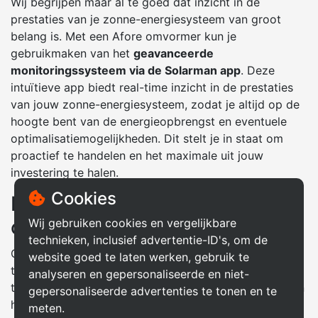
Wij begrijpen maar al te goed dat inzicht in de
prestaties van je zonne-energiesysteem van groot
belang is. Met een Afore omvormer kun je
gebruikmaken van het
geavanceerde
monitoringssysteem via de Solarman app
. Deze
intuïtieve app biedt real-time inzicht in de prestaties
van jouw zonne-energiesysteem, zodat je altijd op de
hoogte bent van de energieopbrengst en eventuele
optimalisatiemogelijkheden. Dit stelt je in staat om
proactief te handelen en het maximale uit jouw
investering te halen.
Cookies
Deskundige installatie en
ondersteuning
Wij gebruiken cookies en vergelijkbare
technieken, inclusief advertentie-ID's, om de
Ons team van ervaren installateurs staat klaar om jou
website goed te laten werken, gebruik te
te begeleiden bij elke stap van het proces, van advies
analyseren en gepersonaliseerde en niet-
tot installatie. Met bijna een decennium aan ervaring in
gepersonaliseerde advertenties te tonen en te
het werken met Afore omvormers, kun je vertrouwen
meten.