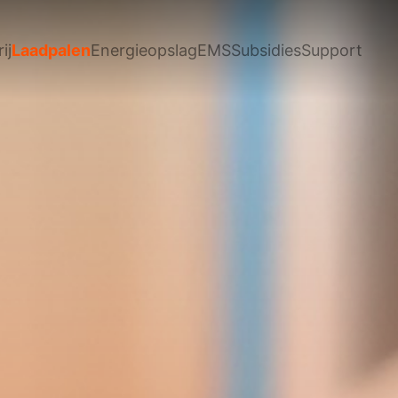
ij
Laadpalen
Energieopslag
EMS
Subsidies
Support