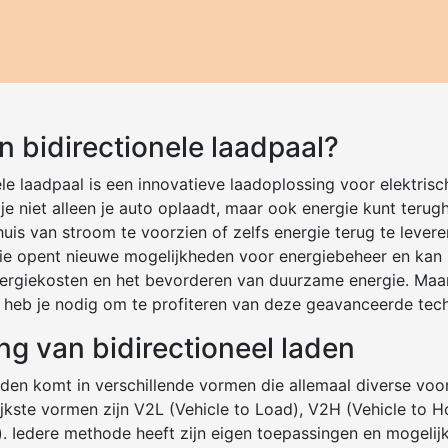
n bidirectionele laadpaal?
ele laadpaal is een innovatieve laadoplossing voor elektris
e niet alleen je auto oplaadt, maar ook energie kunt terugh
uis van stroom te voorzien of zelfs energie terug te levere
e opent nieuwe mogelijkheden voor energiebeheer en kan h
ergiekosten en het bevorderen van duurzame energie. Maar
 heb je nodig om te profiteren van deze geavanceerde tec
ng van bidirectioneel laden
laden komt in verschillende vormen die allemaal diverse voo
ijkste vormen zijn V2L (Vehicle to Load), V2H (Vehicle to 
d). Iedere methode heeft zijn eigen toepassingen en mogelij