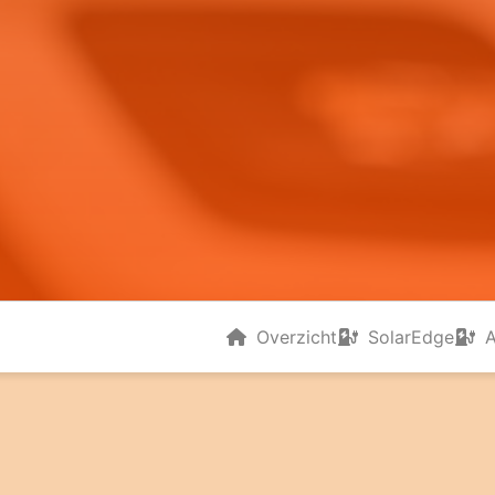
Overzicht
SolarEdge
A