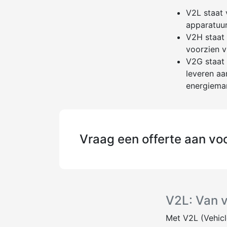
V2L staat 
apparatuur
V2H staat 
voorzien vi
V2G staat 
leveren aa
energieman
Vraag een offerte aan vo
V2L: Van v
Met V2L (Vehicle