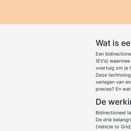
Wat is ee
Een bidirection
(EV’s) waarmee j
voertuig om je h
Deze technologi
verlagen van en
precies? En wat
De werki
Bidirectioneel 
De drie belangr
(Vehicle to Gri