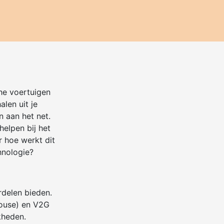
che voertuigen
alen uit je
n aan het net.
elpen bij het
 hoe werkt dit
hnologie?
rdelen bieden.
House) en V2G
kheden.