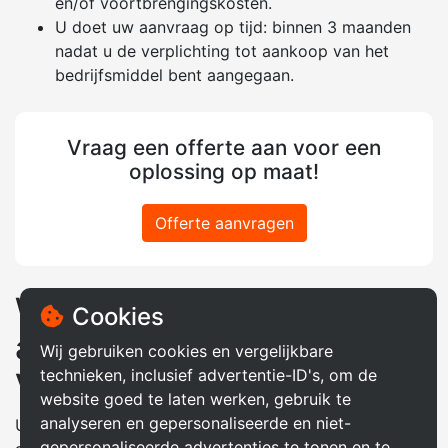
en/of voortbrengingskosten.
U doet uw aanvraag op tijd: binnen 3 maanden
nadat u de verplichting tot aankoop van het
bedrijfsmiddel bent aangegaan.
Vraag een offerte aan voor een
oplossing op maat!
Offerte aanvragen
Welke kosten komen in
Cookies
aanmerking voor MIA en
Wij gebruiken cookies en vergelijkbare
technieken, inclusief advertentie-ID's, om de
Vamil?
website goed te laten werken, gebruik te
analyseren en gepersonaliseerde en niet-
U kunt belastingvoordeel aanvragen over zowel de
gepersonaliseerde advertenties te tonen en te