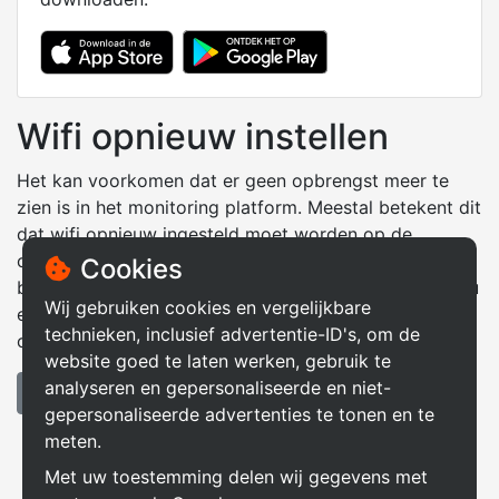
Wifi opnieuw instellen
Het kan voorkomen dat er geen opbrengst meer te
zien is in het monitoring platform. Meestal betekent dit
dat wifi opnieuw ingesteld moet worden op de
omvormer. Oorzaken hiervan kunnen zijn dat u
Cookies
bijvoorbeeld een nieuwe router heeft. Hieronder vind u
Wij gebruiken cookies en vergelijkbare
een handleiding om wifi opnieuw in te stellen op uw
technieken, inclusief advertentie-ID's, om de
omvormer.
website goed te laten werken, gebruik te
analyseren en gepersonaliseerde en niet-
Handleiding wifi instellen
gepersonaliseerde advertenties te tonen en te
meten.
Met uw toestemming delen wij gegevens met