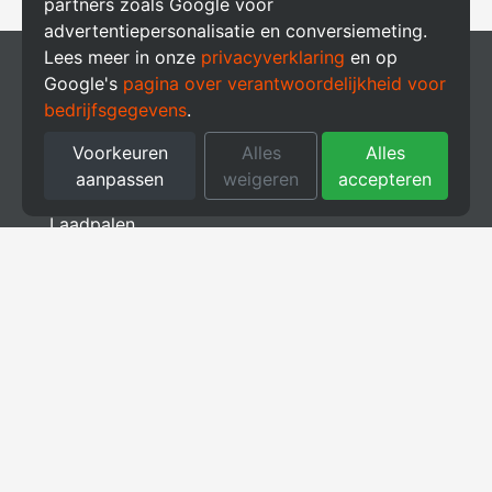
partners zoals Google voor
advertentiepersonalisatie en conversiemeting.
Lees meer in onze
privacyverklaring
en op
Producten
Google's
pagina over verantwoordelijkheid voor
bedrijfsgegevens
.
Zonnepanelen
Voorkeuren
Alles
Alles
aanpassen
weigeren
accepteren
Thuisbatterij
Laadpalen
Energieopslag
Energie Management Systeem (EMS)
Meer informatie
Support
Subsidies