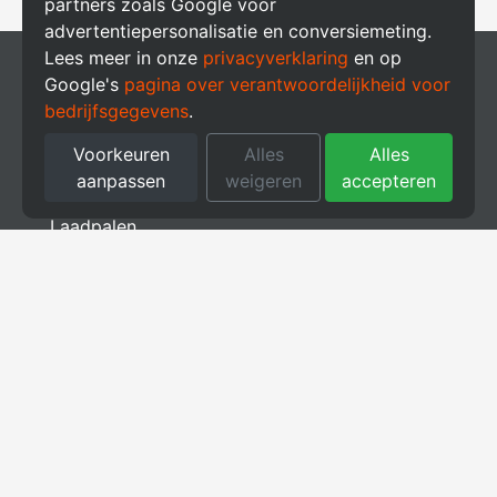
partners zoals Google voor
advertentiepersonalisatie en conversiemeting.
Lees meer in onze
privacyverklaring
en op
Producten
Google's
pagina over verantwoordelijkheid voor
bedrijfsgegevens
.
Zonnepanelen
Voorkeuren
Alles
Alles
aanpassen
weigeren
accepteren
Thuisbatterij
Laadpalen
Energieopslag
Energie Management Systeem (EMS)
Meer informatie
Support
Subsidies