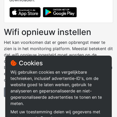
Wifi opnieuw instellen
Het kan voorkomen dat er geen opbrengst meer te
zien is in het monitoring platform. Meestal betekent dit
dat wifi opnieuw ingesteld moet worden op de
omvormer. Oorzaken hiervan kunnen zijn dat u
Cookies
bijvoorbeeld een nieuwe router heeft. Hieronder vind u
Wij gebruiken cookies en vergelijkbare
een handleiding om wifi opnieuw in te stellen op uw
technieken, inclusief advertentie-ID's, om de
omvormer.
website goed te laten werken, gebruik te
analyseren en gepersonaliseerde en niet-
Handleiding wifi instellen
gepersonaliseerde advertenties te tonen en te
meten.
Met uw toestemming delen wij gegevens met