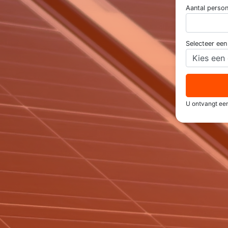
Aantal perso
Selecteer ee
U ontvangt een