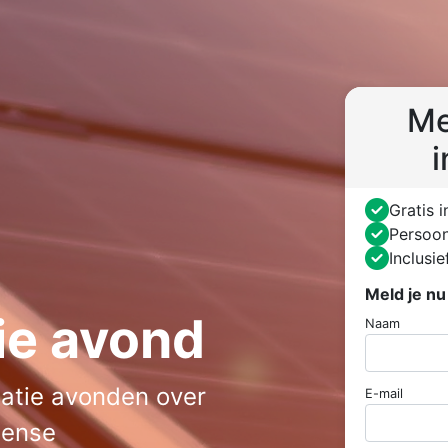
Me
Gratis 
Persoon
Inclusi
Meld je nu
tie avond
Naam
rmatie avonden over
E-mail
Sense