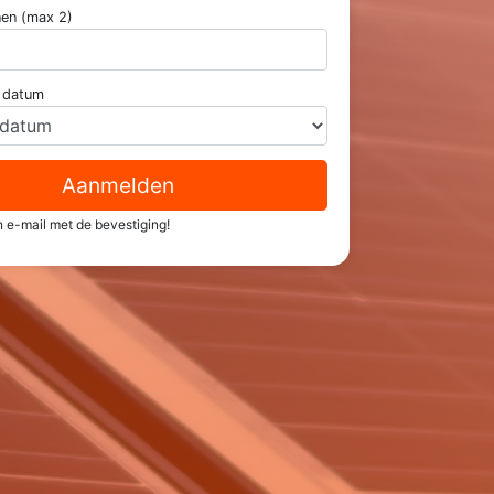
nen (max 2)
n datum
Aanmelden
 e-mail met de bevestiging!