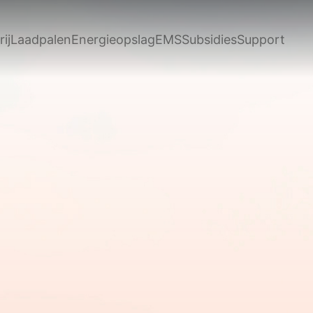
ij
Laadpalen
Energieopslag
EMS
Subsidies
Support