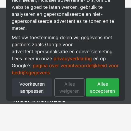
technieken, inclusief advertentie-ID's, om de
website goed te laten werken, gebruik te
analyseren en gepersonaliseerde en niet-
Producten
gepersonaliseerde advertenties te tonen en te
meten.
Zonnepanelen
Met uw toestemming delen wij gegevens met
partners zoals Google voor
Thuisbatterij
advertentiepersonalisatie en conversiemeting.
Lees meer in onze
privacyverklaring
en op
Laadpalen
Google's
pagina over verantwoordelijkheid voor
Energieopslag
bedrijfsgegevens
.
Energie Management Systeem (EMS)
Voorkeuren
Alles
Alles
aanpassen
weigeren
accepteren
Meer informatie
Support
Subsidies